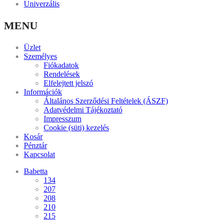
Univerzális
MENU
Üzlet
Személyes
Fiókadatok
Rendelések
Elfelejtett jelszó
Információk
Általános Szerződési Feltételek (ÁSZF)
Adatvédelmi Tájékoztató
Impresszum
Cookie (süti) kezelés
Kosár
Pénztár
Kapcsolat
Babetta
134
207
208
210
215