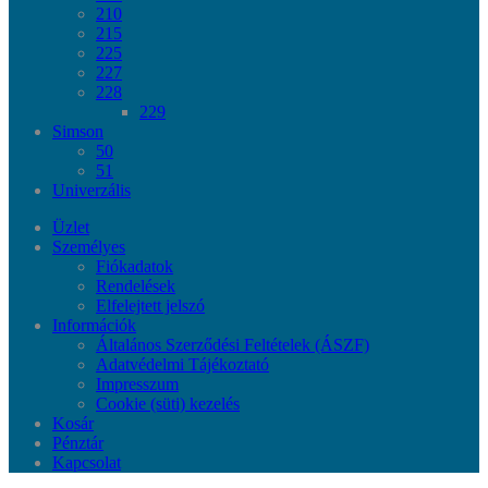
210
215
225
227
228
229
Simson
50
51
Univerzális
Üzlet
Személyes
Fiókadatok
Rendelések
Elfelejtett jelszó
Információk
Általános Szerződési Feltételek (ÁSZF)
Adatvédelmi Tájékoztató
Impresszum
Cookie (süti) kezelés
Kosár
Pénztár
Kapcsolat