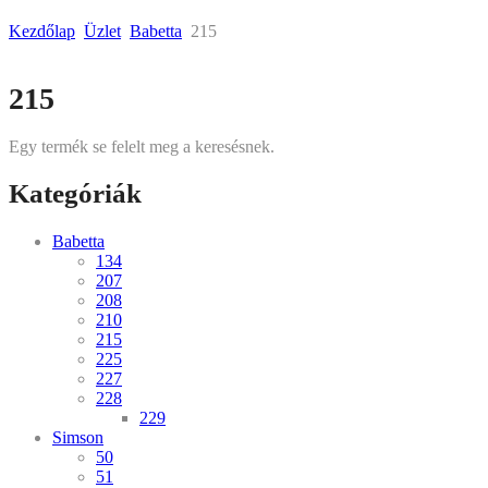
Kezdőlap
Üzlet
Babetta
215
Skip
215
to
content
Egy termék se felelt meg a keresésnek.
Kategóriák
Babetta
134
207
208
210
215
225
227
228
229
Simson
50
51