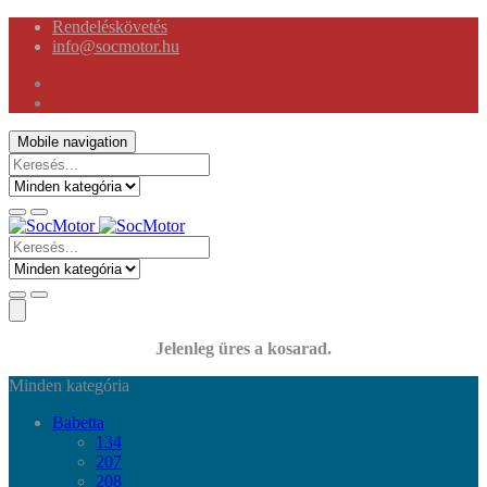
Rendeléskövetés
info@socmotor.hu
Mobile navigation
Jelenleg üres a kosarad.
Minden kategória
Babetta
134
207
208