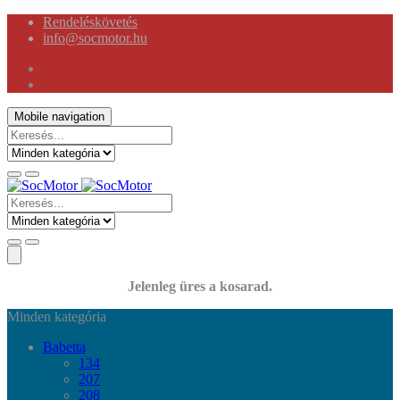
Rendeléskövetés
info@socmotor.hu
Mobile navigation
Jelenleg üres a kosarad.
Minden kategória
Babetta
134
207
208