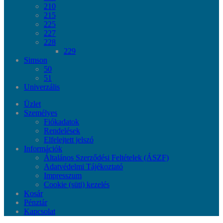
210
215
225
227
228
229
Simson
50
51
Univerzális
Üzlet
Személyes
Fiókadatok
Rendelések
Elfelejtett jelszó
Információk
Általános Szerződési Feltételek (ÁSZF)
Adatvédelmi Tájékoztató
Impresszum
Cookie (süti) kezelés
Kosár
Pénztár
Kapcsolat