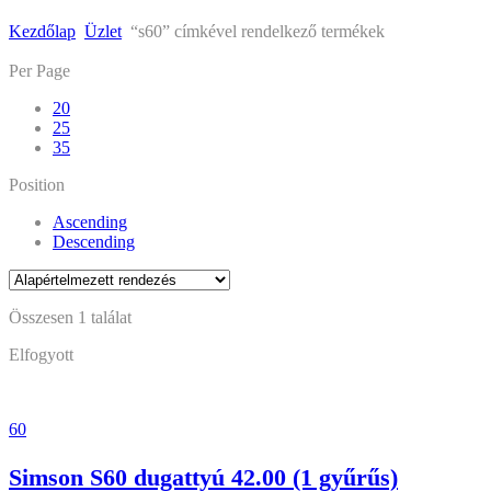
Kezdőlap
Üzlet
“s60” címkével rendelkező termékek
Skip
Per Page
to
20
content
25
35
Position
Ascending
Descending
Összesen 1 találat
Elfogyott
60
Simson S60 dugattyú 42.00 (1 gyűrűs)