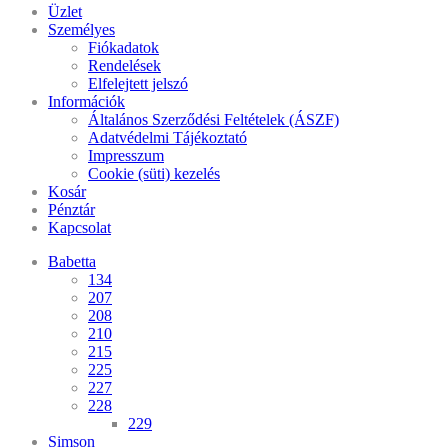
Üzlet
Személyes
Fiókadatok
Rendelések
Elfelejtett jelszó
Információk
Általános Szerződési Feltételek (ÁSZF)
Adatvédelmi Tájékoztató
Impresszum
Cookie (süti) kezelés
Kosár
Pénztár
Kapcsolat
Babetta
134
207
208
210
215
225
227
228
229
Simson