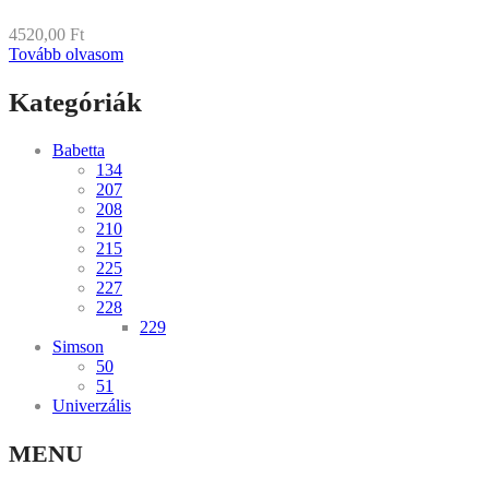
4520,00
Ft
Tovább olvasom
Kategóriák
Babetta
134
207
208
210
215
225
227
228
229
Simson
50
51
Univerzális
MENU